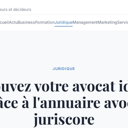
eurs et décideurs
cueil
Actu
Business
Formation
Juridique
Management
Marketing
Servi
JURIDIQUE
uvez votre avocat i
âce à l'annuaire avo
juriscore