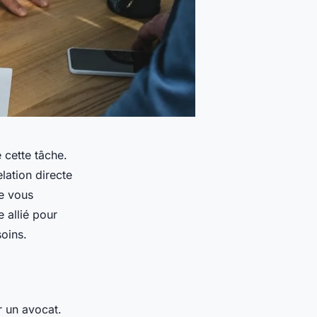
 cette tâche.
lation directe
ue vous
 allié pour
soins.
 un avocat.