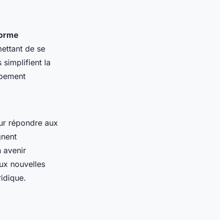
forme
mettant de se
 simplifient la
ppement
our répondre aux
gnent
 avenir
aux nouvelles
idique.