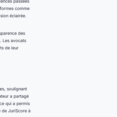
riences passées
lateformes comme
sion éclairée.
sparence des
t. Les avocats
ts de leur
es, soulignant
ateur a partagé
 ce qui a permis
é de JuriScore à