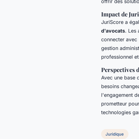
offrir des solut
Impact de Juri
JuriScore a égal
d'avocats
. Les 
connecter avec u
gestion adminis
professionnel e
Perspectives d
Avec une base d
besoins changea
l'engagement de 
prometteur pour 
technologies gar
Juridique