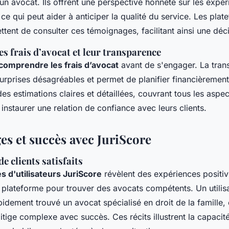
n avocat. Ils offrent une perspective honnête sur les expé
, ce qui peut aider à anticiper la qualité du service. Les p
tent de consulter ces témoignages, facilitant ainsi une déci
s frais d’avocat et leur transparence
comprendre les frais d’avocat
avant de s'engager. La tran
surprises désagréables et permet de planifier financièremen
des estimations claires et détaillées, couvrant tous les aspec
 instaurer une relation de confiance avec leurs clients.
s et succès avec JuriScore
e clients satisfaits
 d'utilisateurs JuriScore
révèlent des expériences positiv
la plateforme pour trouver des avocats compétents. Un utilis
idement trouvé un avocat spécialisé en droit de la famille,
itige complexe avec succès. Ces récits illustrent la capacit