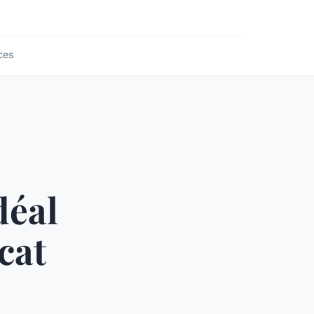
ces
déal
cat